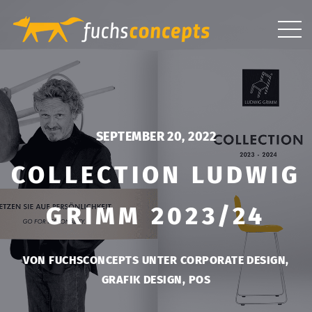
SEPTEMBER 20, 2022
COLLECTION LUDWIG
GRIMM 2023/24
VON FUCHSCONCEPTS UNTER
CORPORATE DESIGN
,
GRAFIK DESIGN
,
POS